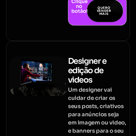
Clique
no
QUERO
botão!
VENDER
MAIS
Designer e
edição de
videos
Um designer vai
cuidar de criar os
seus posts, criativos
para anúncios seja
em imagem ou video,
e banners para o seu