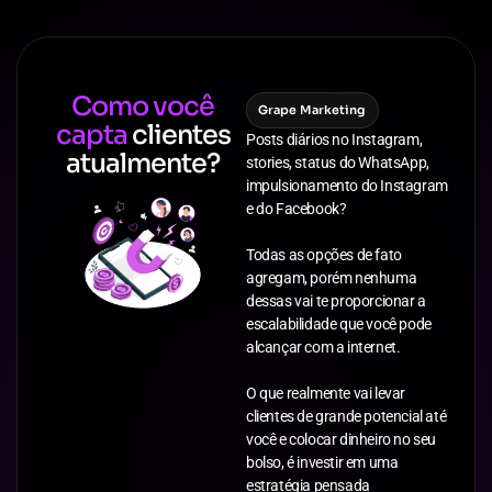
Como você
Grape Marketing
capta
clientes
Posts diários no Instagram,
atualmente?
stories, status do WhatsApp,
impulsionamento do Instagram
e do Facebook?
Todas as opções de fato
agregam, porém nenhuma
dessas vai te proporcionar a
escalabilidade que você pode
alcançar com a internet.
O que realmente vai levar
clientes de grande potencial até
você e colocar dinheiro no seu
bolso, é investir em uma
estratégia pensada