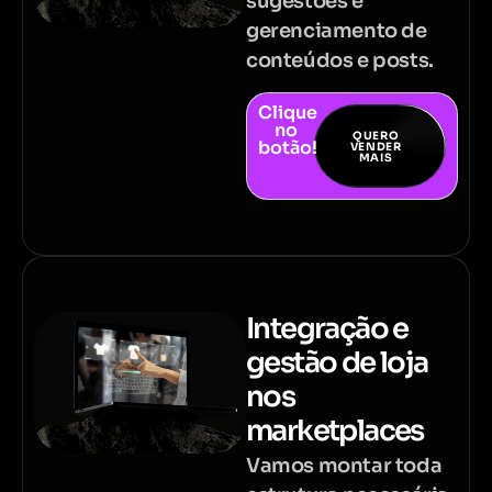
sugestões e
gerenciamento de
conteúdos e posts.
Clique
no
QUERO
botão!
VENDER
MAIS
Integração e
gestão de loja
nos
marketplaces
Vamos montar toda