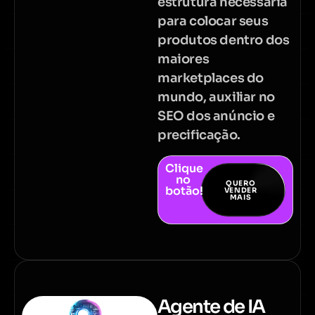
estrutura necessária
para colocar seus
produtos dentro dos
maiores
marketplaces do
mundo, auxiliar no
SEO dos anúncio e
precificação.
Clique
no
QUERO
botão!
VENDER
MAIS
Agente de IA