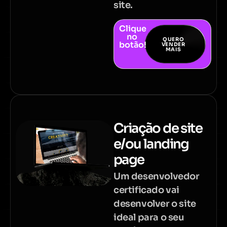
site.
Clique
no
QUERO
botão!
VENDER
MAIS
Criação de site
e/ou landing
page
Um desenvolvedor
certificado vai
desenvolver o site
ideal para o seu